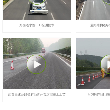
路面透水性HDS检测技术
道路结构连续
武黄高速公路橡胶沥青开普封层施工工艺
MOH材料处理